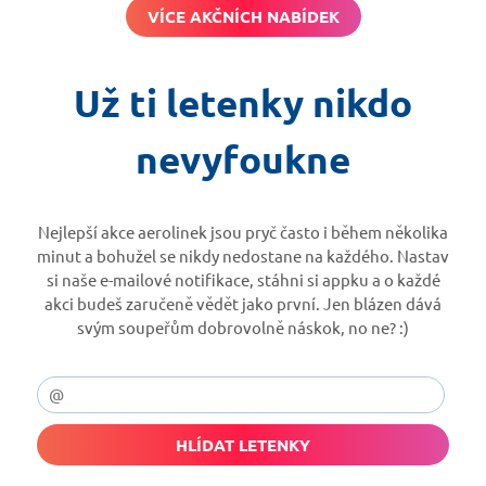
VÍCE AKČNÍCH NABÍDEK
Už ti letenky nikdo
nevyfoukne
Nejlepší akce aerolinek jsou pryč často i během několika
minut a bohužel se nikdy nedostane na každého. Nastav
si naše e-mailové notifikace, stáhni si appku a o každé
akci budeš zaručeně vědět jako první. Jen blázen dává
svým soupeřům dobrovolně náskok, no ne? :)
HLÍDAT LETENKY