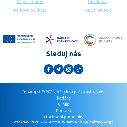
Mapa letenek
Destinace
Dárkové poukazy
Tipy a návody
Sleduj nás
Copyright © 2026, Všechna práva vyhrazena
Kariéra
O nás
Kontakt
Obchodní podmínky
Web chrání reCAPTCHA:
Ochrana soukromí a Smluvní podmínky Google