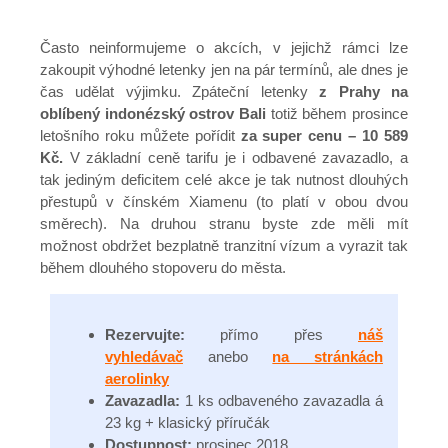
Často neinformujeme o akcích, v jejichž rámci lze
zakoupit výhodné letenky jen na pár termínů, ale dnes je
čas udělat výjimku. Zpáteční letenky
z Prahy na
oblíbený indonézský ostrov Bali
totiž během prosince
letošního roku můžete pořídit
za super cenu – 10 589
Kč.
V základní ceně tarifu je i odbavené zavazadlo, a
tak jediným deficitem celé akce je tak nutnost dlouhých
přestupů v čínském Xiamenu (to platí v obou dvou
směrech). Na druhou stranu byste zde měli mít
možnost obdržet bezplatně tranzitní vízum a vyrazit tak
během dlouhého stopoveru do města.
Rezervujte:
přímo přes
náš
vyhledávač
anebo
na stránkách
aerolinky
Zavazadla:
1 ks odbaveného zavazadla á
23 kg + klasický příručák
Dostupnost:
prosinec 2018