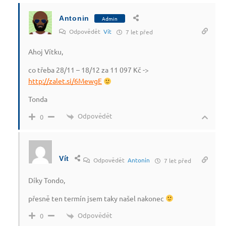
Antonin
Admin
Odpovědět
Vít
7 let před
Ahoj Vítku,
co třeba 28/11 – 18/12 za 11 097 Kč ->
http://zalet.si/6MewgE
Tonda
Odpovědět
0
Vít
Odpovědět
Antonin
7 let před
Díky Tondo,
přesně ten termín jsem taky našel nakonec
Odpovědět
0