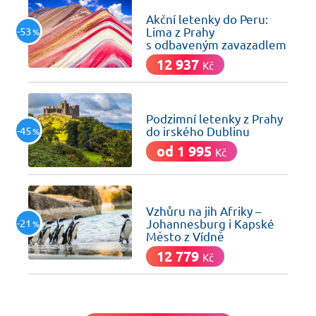
včera
Akční letenky do Peru:
-53
Lima z Prahy
%
s odbaveným zavazadlem
12 937
Kč
včera
Podzimní letenky z Prahy
-45
do irského Dublinu
%
od 1 995
Kč
včera
Vzhůru na jih Afriky –
-21
Johannesburg i Kapské
%
Město z Vídně
12 779
Kč