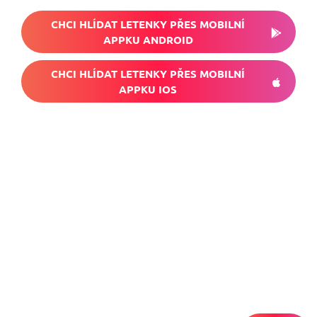
CHCI HLÍDAT LETENKY PŘES MOBILNÍ
APPKU ANDROID
CHCI HLÍDAT LETENKY PŘES MOBILNÍ
APPKU IOS
Nech si hlídat
levné letenky
Chceš dostávat tipy na akční nabídky?
Vyplň zde svůj e-mail a žádná skvělá akce
do světa ti už neuletí!