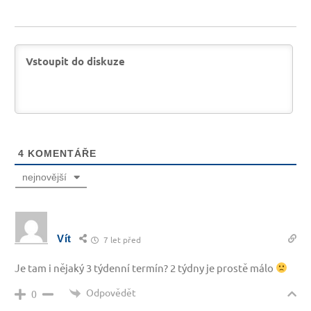
4
KOMENTÁŘE
nejnovější
Vít
7 let před
Je tam i nějaký 3 týdenní termín? 2 týdny je prostě málo
Odpovědět
0