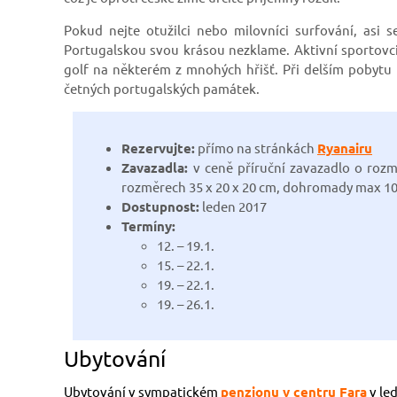
Pokud nejte otužilci nebo milovníci surfování, asi
Portugalskou svou krásou nezklame. Aktivní sportovci
golf na některém z mnohých hřišť. Při delším pobytu 
četných portugalských památek.
Rezervujte:
přímo na stránkách
Ryanairu
Zavazadla:
v ceně příruční zavazadlo o roz
rozměrech 35 x 20 x 20 cm, dohromady max 10
Dostupnost:
leden 2017
Termíny:
12. – 19.1.
15. – 22.1.
19. – 22.1.
19. – 26.1.
Ubytování
Ubytování v sympatickém
penzionu v centru Fara
v led