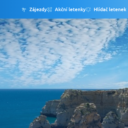
Zájezdy
Akční letenky
Hlídač letenek