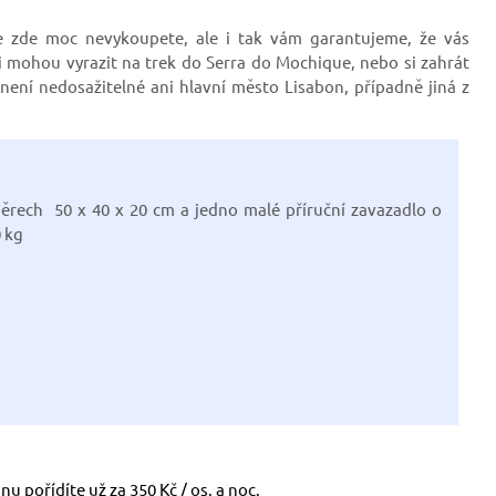
 se zde moc nevykoupete, ale i tak vám garantujeme, že vás
 mohou vyrazit na trek do Serra do Mochique, nebo si zahrát
není nedosažitelné ani hlavní město Lisabon, případně jiná z
měrech 50 x 40 x 20 cm a jedno malé příruční zavazadlo o
 kg
nu pořídíte už za 350 Kč / os. a noc.