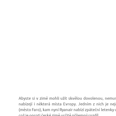
Abyste si v zimě mohli užít skvělou dovolenou, nemusí
nabízejí i některá místa Evropy. Jedním z nich je ne
(město Faro), kam nyní Ryanair nabízí zpáteční letenky u
což je oproti české zimě určitě příjemný rozdíl.