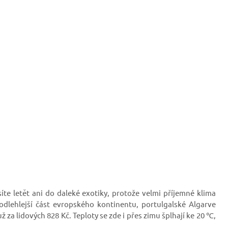
te letět ani do daleké exotiky, protože velmi příjemné klima
jodlehlejší část evropského kontinentu, portulgalské Algarve
ž za lidových 828 Kč. Teploty se zde i přes zimu šplhají ke 20 ℃,