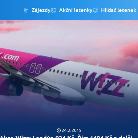
Zájezdy
Akční letenky
Hlídač letenek
24.2.2015
Akce Wizz: Londýn 934 Kč, Řím 1494 Kč a další...