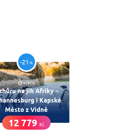
-21
%
včera
zhůru na jih Afriky –
hannesburg i Kapské
Město z Vídně
12 779
Kč