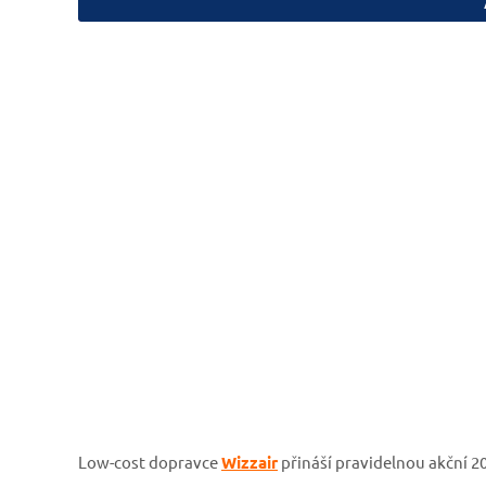
Low-cost dopravce
Wizzair
přináší pravidelnou akční 20