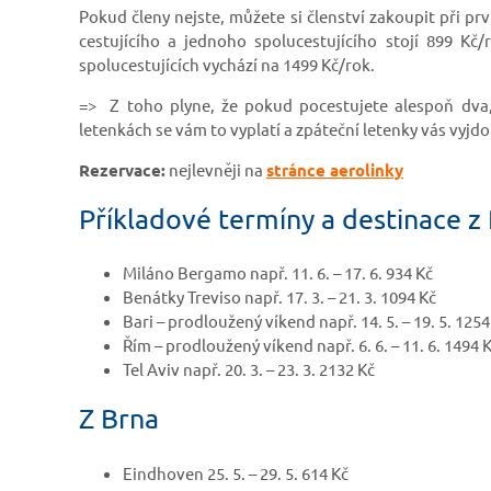
Pokud členy nejste, můžete si členství zakoupit při pr
cestujícího a jednoho spolucestujícího stojí 899 Kč/
spolucestujících vychází na 1499 Kč/rok.
=> Z toho plyne, že pokud pocestujete alespoň dva, 
letenkách se vám to vyplatí a zpáteční letenky vás vyjdou
Rezervace:
nejlevněji na
stránce aerolinky
Příkladové termíny a destinace z
Miláno Bergamo např. 11. 6. – 17. 6. 934 Kč
Benátky Treviso např. 17. 3. – 21. 3. 1094 Kč
Bari – prodloužený víkend např. 14. 5. – 19. 5. 1254
Řím – prodloužený víkend např. 6. 6. – 11. 6. 1494 
Tel Aviv např. 20. 3. – 23. 3. 2132 Kč
Z Brna
Eindhoven 25. 5. – 29. 5. 614 Kč