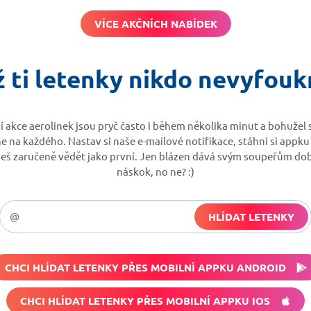
VÍCE AKČNÍCH NABÍDEK
 ti letenky nikdo nevyfou
í akce aerolinek jsou pryč často i během několika minut a bohužel 
 na každého. Nastav si naše e-mailové notifikace, stáhni si appku
deš zaručeně vědět jako první. Jen blázen dává svým soupeřům do
náskok, no ne? :)
HLÍDAT LETENKY
CHCI HLÍDAT LETENKY PŘES MOBILNÍ APPKU ANDROID
CHCI HLÍDAT LETENKY PŘES MOBILNÍ APPKU IOS