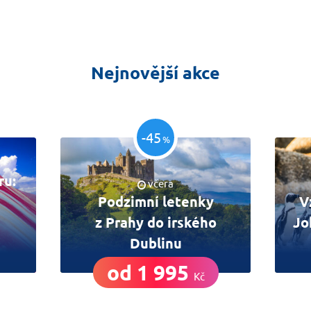
Nejnovější akce
-45
%
ru:
včera
Podzimní letenky
V
z Prahy do irského
Jo
Dublinu
od 1 995
Kč