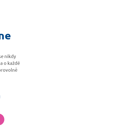
kne
se nikdy
 a o každé
brovolně