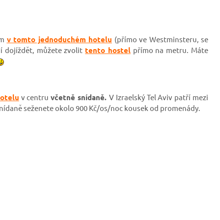
ím
v tomto jednoduchém hotelu
(přímo ve Westminsteru, se
í dojíždět, můžete zvolit
tento hostel
přímo na metru. Máte
otelu
v centru
včetně snídaně.
V Izraelský Tel Aviv patří mezi
snídaně seženete okolo 900 Kč/os/noc kousek od promenády.