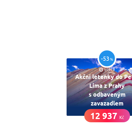
-53
%
včera
Akční letenky do Pe
Lima z Prahy
s odbaveným
zavazadlem
12 937
Kč