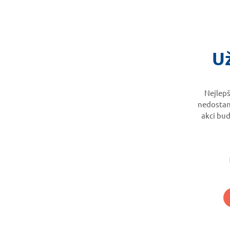
Už
Nejlepš
nedostane
akci bu