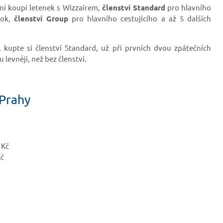
vní koupi letenek s Wizzairem,
členství Standard
pro hlavního
rok,
členství Group
pro hlavního cestujícího a až 5 dalších
kupte si členství Standard, už při prvních dvou zpátečních
 levněji, než bez členství.
 Prahy
 Kč
Kč