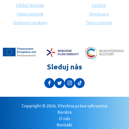
Hlídač letenek
Letiště
Mapa letenek
Destinace
Dárkové poukazy
Tipy a návody
Sleduj nás
Copyright © 2026, Všechna práva vyhrazena
Kariéra
O nás
Kontakt