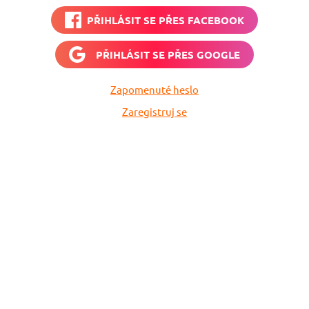
PŘIHLÁSIT SE PŘES
FACEBOOK
PŘIHLÁSIT SE PŘES
GOOGLE
Zapomenuté heslo
Zaregistruj se
Nech si hlídat
levné letenky
Chceš dostávat tipy na akční nabídky?
Vyplň zde svůj e-mail a žádná skvělá akce
do světa ti už neuletí!