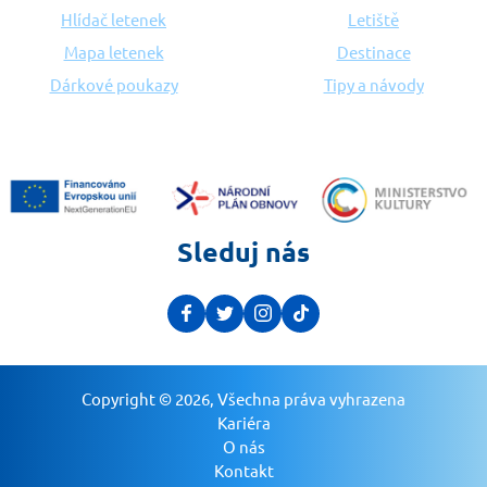
Hlídač letenek
Letiště
Mapa letenek
Destinace
Dárkové poukazy
Tipy a návody
Sleduj nás
Copyright © 2026, Všechna práva vyhrazena
Kariéra
O nás
Kontakt