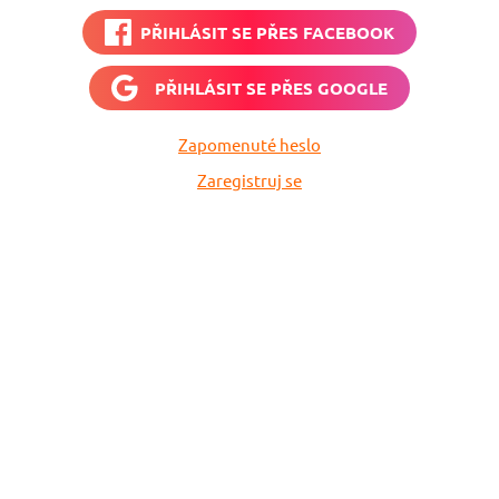
PŘIHLÁSIT SE PŘES
FACEBOOK
PŘIHLÁSIT SE PŘES
GOOGLE
Zapomenuté heslo
Zaregistruj se
Nech si hlídat
levné letenky
Chceš dostávat tipy na akční nabídky?
Vyplň zde svůj e-mail a žádná skvělá akce
do světa ti už neuletí!