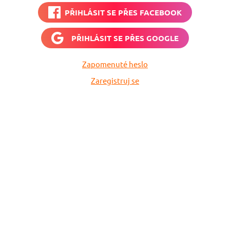
PŘIHLÁSIT SE PŘES
FACEBOOK
PŘIHLÁSIT SE PŘES
GOOGLE
Zapomenuté heslo
Zaregistruj se
vné
Vyplň zde svůj e-
 neuletí!