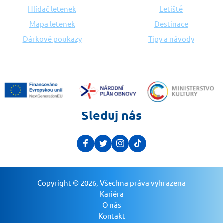
Hlídač letenek
Letiště
Mapa letenek
Destinace
Dárkové poukazy
Tipy a návody
Sleduj nás
Copyright © 2026, Všechna práva vyhrazena
Kariéra
O nás
Kontakt