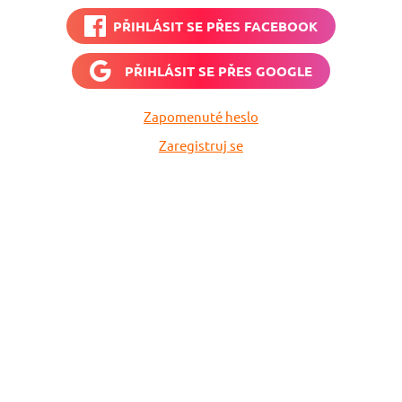
PŘIHLÁSIT SE PŘES
FACEBOOK
PŘIHLÁSIT SE PŘES
GOOGLE
Zapomenuté heslo
Zaregistruj se
Nech si hlídat
levné letenky
Chceš dostávat tipy na akční nabídky?
Vyplň zde svůj e-mail a žádná skvělá akce
do světa ti už neuletí!