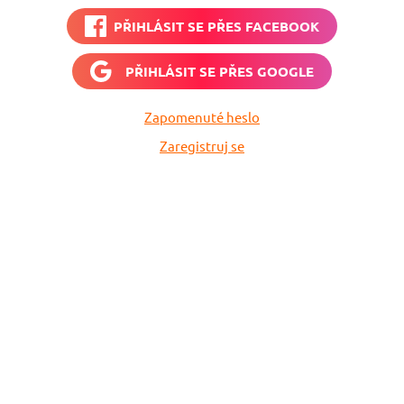
PŘIHLÁSIT SE PŘES
FACEBOOK
PŘIHLÁSIT SE PŘES
GOOGLE
Zapomenuté heslo
Zaregistruj se
Nech si hlídat
levné letenky
Chceš dostávat tipy na akční nabídky?
Vyplň zde svůj e-mail a žádná skvělá akce
do světa ti už neuletí!