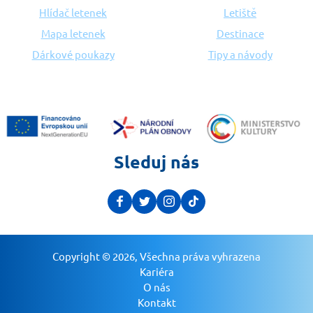
Hlídač letenek
Letiště
Mapa letenek
Destinace
Dárkové poukazy
Tipy a návody
Sleduj nás
Copyright © 2026, Všechna práva vyhrazena
Kariéra
O nás
Kontakt