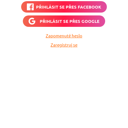
PŘIHLÁSIT SE PŘES
FACEBOOK
PŘIHLÁSIT SE PŘES
GOOGLE
Zapomenuté heslo
Zaregistruj se
vné
Vyplň zde svůj e-
 neuletí!