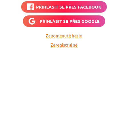
PŘIHLÁSIT SE PŘES
FACEBOOK
PŘIHLÁSIT SE PŘES
GOOGLE
Zapomenuté heslo
Zaregistruj se
vné
Vyplň zde svůj e-
 neuletí!