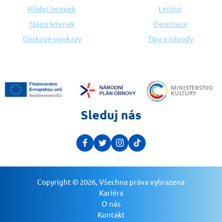
Hlídač letenek
Letiště
Mapa letenek
Destinace
Dárkové poukazy
Tipy a návody
Sleduj nás
Copyright © 2026, Všechna práva vyhrazena
Kariéra
O nás
Kontakt