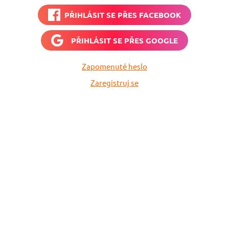
PŘIHLÁSIT SE PŘES
FACEBOOK
PŘIHLÁSIT SE PŘES
GOOGLE
Zapomenuté heslo
Zaregistruj se
Nech si hlídat
levné letenky
Chceš dostávat tipy na akční nabídky?
Vyplň zde svůj e-mail a žádná skvělá akce
do světa ti už neuletí!