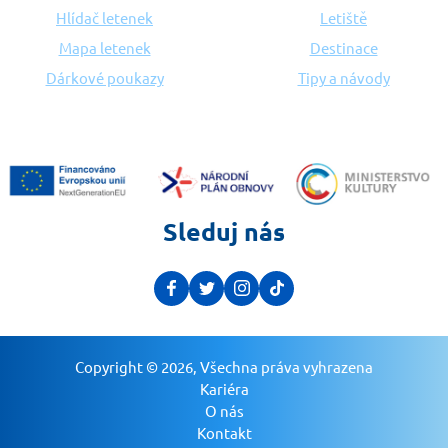
Hlídač letenek
Letiště
Mapa letenek
Destinace
Dárkové poukazy
Tipy a návody
Sleduj nás
Copyright © 2026, Všechna práva vyhrazena
Kariéra
O nás
Kontakt