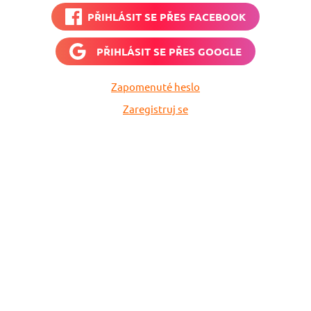
PŘIHLÁSIT SE PŘES
FACEBOOK
PŘIHLÁSIT SE PŘES
GOOGLE
Zapomenuté heslo
Zaregistruj se
vné
Vyplň zde svůj e-
 neuletí!