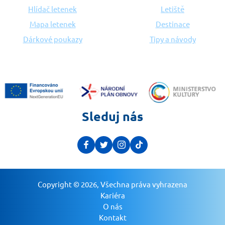
Hlídač letenek
Letiště
Mapa letenek
Destinace
Dárkové poukazy
Tipy a návody
Sleduj nás
Copyright © 2026, Všechna práva vyhrazena
Kariéra
O nás
Kontakt