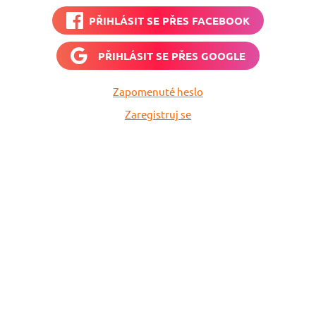
PŘIHLÁSIT SE PŘES
FACEBOOK
PŘIHLÁSIT SE PŘES
GOOGLE
Zapomenuté heslo
Zaregistruj se
Nech si hlídat
levné letenky
Chceš dostávat tipy na akční nabídky?
Vyplň zde svůj e-mail a žádná skvělá akce
do světa ti už neuletí!