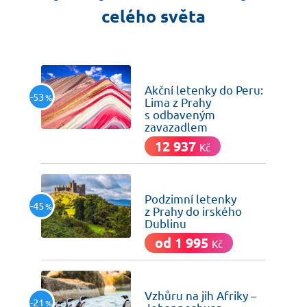
celého světa
včera
Akční letenky do Peru:
-53
%
Lima z Prahy
s odbaveným
zavazadlem
12 937
Kč
včera
Podzimní letenky
-45
%
z Prahy do irského
Dublinu
od 1 995
Kč
včera
Vzhůru na jih Afriky –
-21
%