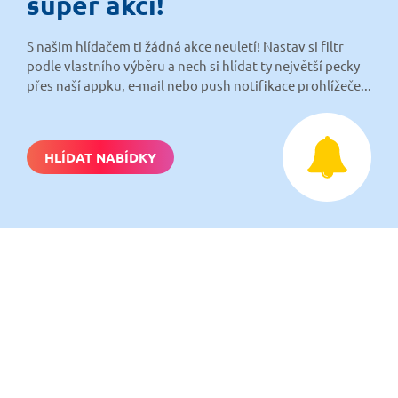
super akci!
S našim hlídačem ti žádná akce neuletí! Nastav si filtr
podle vlastního výběru a nech si hlídat ty největší pecky
přes naší appku, e-mail nebo push notifikace prohlížeče...
HLÍDAT NABÍDKY
Nech si hlídat
levné letenky
Chceš dostávat tipy na akční nabídky?