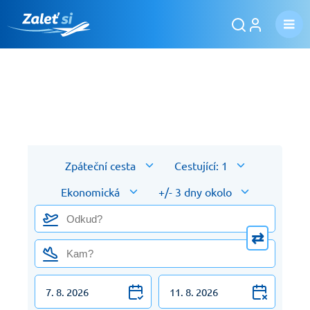
Akční letenky Praha – Los
Angeles
Zpáteční cesta
Cestující: 1
Ekonomická
+/- 3 dny okolo
⇄