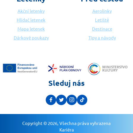
Akční letenky
Aerolinky
Hlídač letenek
Letiště
Mapa letenek
Destinace
Dárkové poukazy
Tipy a návody
Sleduj nás
Copyright © 2026, Všechna práva vyhrazena
Kariéra