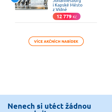
Johannesburg
i Kapské Město
z Vídně
12 779
Kč
VÍCE AKČNÍCH NABÍDEK
Nenech si utéct žádnou