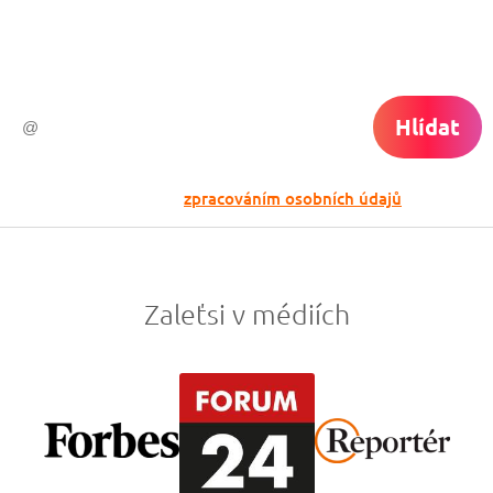
Vyplň zde svůj e-mail a žádná skvělá akce
do světa ti už neuletí!
Hlídat
Odesláním souhlasíš se
zpracováním osobních údajů
Zaleťsi v médiích